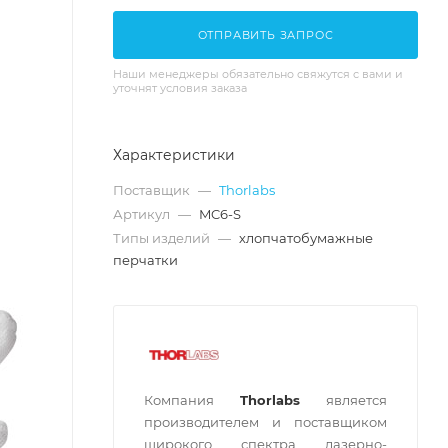
ОТПРАВИТЬ ЗАПРОС
Наши менеджеры обязательно свяжутся с вами и
уточнят условия заказа
Характеристики
Поставщик
—
Thorlabs
Артикул
—
MC6-S
Типы изделий
—
хлопчатобумажные
перчатки
Компания
Thorlabs
является
производителем и поставщиком
широкого спектра лазерно-