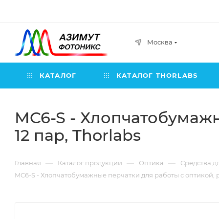
Москва
КАТАЛОГ
КАТАЛОГ THORLABS
MC6-S - Хлопчатобумажн
12 пар, Thorlabs
—
—
—
Главная
Каталог продукции
Оптика
Средства д
MC6-S - Хлопчатобумажные перчатки для работы с оптикой, раз