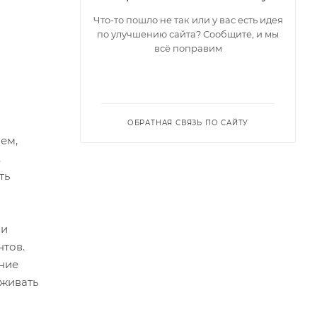
Что-то пошло не так или у вас есть идея
по улучшению сайта? Сообщите, и мы
всё поправим
ОБРАТНАЯ СВЯЗЬ ПО САЙТУ
ем,
.
ть
 и
нтов.
ение
рживать