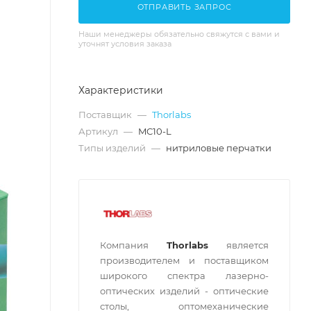
ОТПРАВИТЬ ЗАПРОС
Наши менеджеры обязательно свяжутся с вами и
уточнят условия заказа
Характеристики
Поставщик
—
Thorlabs
Артикул
—
MC10-L
Типы изделий
—
нитриловые перчатки
Компания
Thorlabs
является
производителем и поставщиком
широкого спектра лазерно-
оптических изделий - оптические
столы, оптомеханические