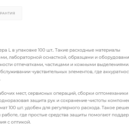
АРАНТИЯ
а L в упаковке 100 шт.. Такие расходные материалы
ми, лабораторной оснасткой, образцами и оборудовани
хности отпечатками, частицами и кожными выделениями
обслуживании чувствительных элементов, где аккуратнос
.
абочих мест, сервисных операций, сборки оптомеханики
одноразовая защита рук и сохранение чистоты компоне
мат 100 шт. удобен для регулярного расхода. Такое реш
работе, где простые средства защиты помогают подде
ия с оптикой.