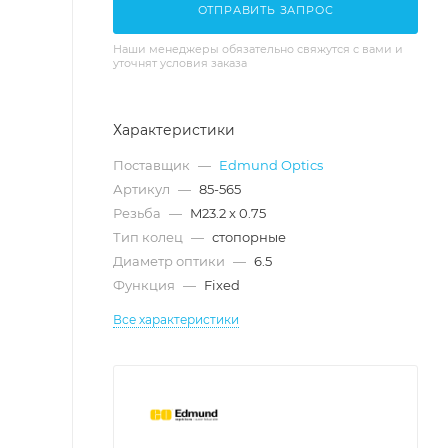
ОТПРАВИТЬ ЗАПРОС
Наши менеджеры обязательно свяжутся с вами и
уточнят условия заказа
Характеристики
Поставщик
—
Edmund Optics
Артикул
—
85-565
Резьба
—
M23.2 x 0.75
Тип колец
—
стопорные
Диаметр оптики
—
6.5
Функция
—
Fixed
Все характеристики