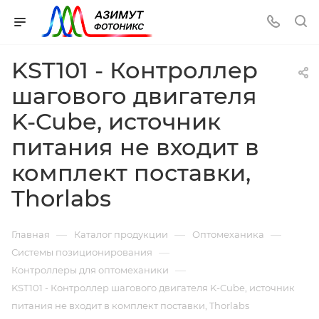
KST101 - Контроллер
шагового двигателя
K-Cube, источник
питания не входит в
комплект поставки,
Thorlabs
—
—
—
Главная
Каталог продукции
Оптомеханика
—
Системы позиционирования
—
Контроллеры для оптомеханики
KST101 - Контроллер шагового двигателя K-Cube, источник
питания не входит в комплект поставки, Thorlabs