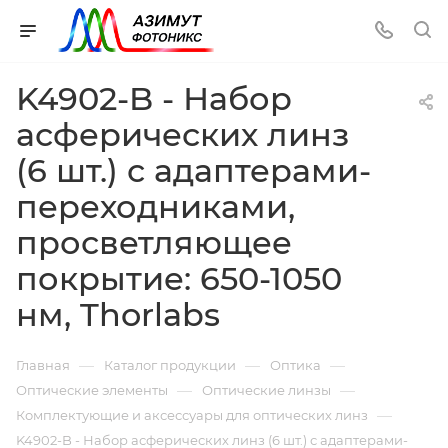
K4902-B - Набор
асферических линз
(6 шт.) с адаптерами-
переходниками,
просветляющее
покрытие: 650-1050
нм, Thorlabs
—
—
—
Главная
Каталог продукции
Оптика
—
—
Оптические элементы
Оптические линзы
—
Комплектующие и аксессуары для оптических линз
K4902-B - Набор асферических линз (6 шт.) с адаптерами-