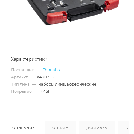
Характеристики
Поставщик
—
Thorlabs
Артикул
—
K4902-B
Тип линз
—
наборы линз, асферические
Покрытие
—
4451
ОПИСАНИЕ
ОПЛАТА
ДОСТАВКА
ГАР