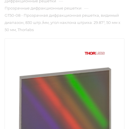
—
Дифракционные решетки
—
Прозрачные дифракционные решетки
GT50-08 - Прозрачная дифракционная решетка, видимый
диапазон, 830 штр./мм, угол наклона штриха: 29.87°, 50 мм x
50 мм, Thorlabs