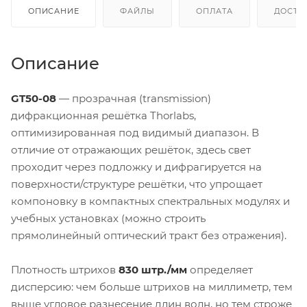
ОПИСАНИЕ
ФАЙЛЫ
ОПЛАТА
ДОСТА
Описание
GT50-08
— прозрачная (transmission)
дифракционная решётка Thorlabs,
оптимизированная под видимый диапазон. В
отличие от отражающих решёток, здесь свет
проходит через подложку и дифрагируется на
поверхности/структуре решётки, что упрощает
компоновку в компактных спектральных модулях и
учебных установках (можно строить
прямолинейный оптический тракт без отражения).
Плотность штрихов
830 штр./мм
определяет
дисперсию: чем больше штрихов на миллиметр, тем
выше угловое разнесение длин волн, но тем строже