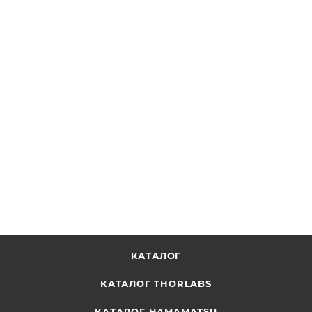
BP057 - Держатель для пленочных светоделителей
Ø1/2", Thorlabs
ОТПРАВИТЬ ЗАПРОС
КАТАЛОГ
КАТАЛОГ THORLABS
КАТАЛОГ HAMAMATSU