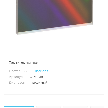
Характеристики
Поставщик
—
Thorlabs
Артикул
—
GT50-08
Диапазон
—
видимый