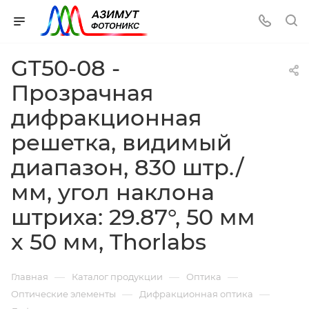
GT50-08 -
Прозрачная
дифракционная
решетка, видимый
диапазон, 830 штр./
мм, угол наклона
штриха: 29.87°, 50 мм
x 50 мм, Thorlabs
—
—
—
Главная
Каталог продукции
Оптика
—
—
Оптические элементы
Дифракционная оптика