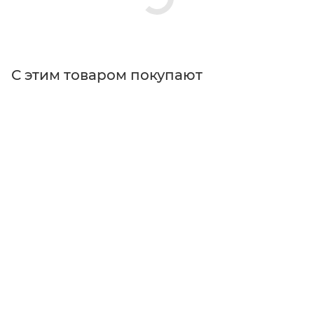
С этим товаром покупают
Поставщик
Thorlabs
Типы изделий
держатели
Диаметр оптики
12.5
Тип товара
Оптические держатели