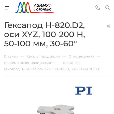
Гексапод H-820.D2,
оси XYZ, 100-200 Н,
50-100 мм, 30-60°
—
—
—
Главная
Каталог продукции
Оптомеханика
—
—
Системы позиционирования
Гексаподы
Гексапод H-820.D2, оси XYZ, 100-200 Н, 50-100 мм, 30-60°