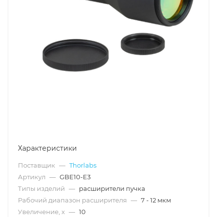
Характеристики
Поставщик
—
Thorlabs
Артикул
—
GBE10-E3
Типы изделий
—
расширители пучка
Рабочий диапазон расширителя
—
7 - 12 мкм
Увеличение, х
—
10