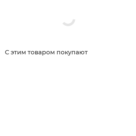
С этим товаром покупают
Поставщик
Edmund Optics
Типы изделий
зеркала для управления пучком
Применение
для управления пучком
Диаметр
15 мм (1/2")