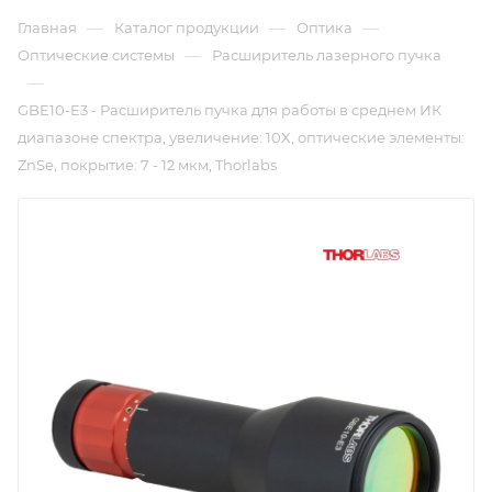
—
—
—
Главная
Каталог продукции
Оптика
—
Оптические системы
Расширитель лазерного пучка
—
GBE10-E3 - Расширитель пучка для работы в среднем ИК
диапазоне спектра, увеличение: 10X, оптические элементы:
ZnSe, покрытие: 7 - 12 мкм, Thorlabs