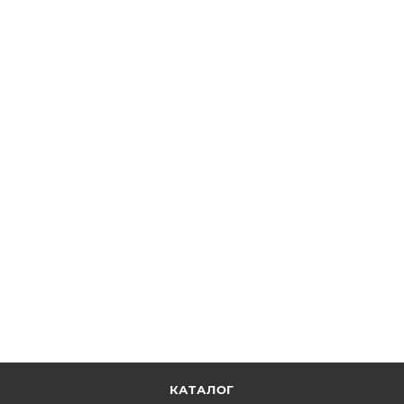
Зеркало Optotune для управления пучком, диаметр:
15 мм, покрытие для 450-750 нм
ОТПРАВИТЬ ЗАПРОС
КАТАЛОГ