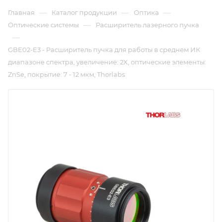
—
—
—
Главная
Каталог продукции
Оптика
—
Оптические системы
Расширитель лазерного пучка
—
GBE02-E3 - Расширитель пучка для работы в среднем ИК
диапазоне спектра, увеличение: 2X, оптические элементы:
ZnSe, покрытие: 7 - 12 мкм, Thorlabs