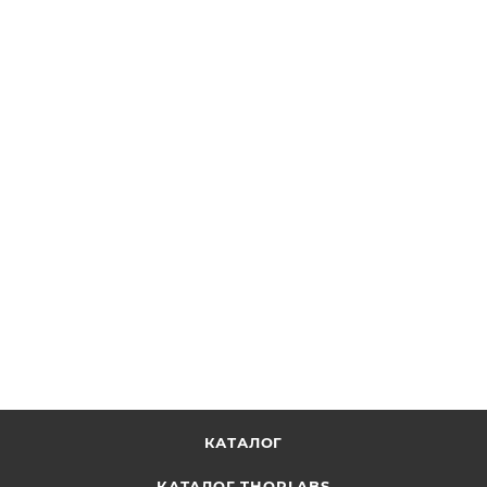
Зеркало Optotune для управления пучком, диаметр:
15 мм, покрытие для 450-750 нм (Recertified 05-P)
ОТПРАВИТЬ ЗАПРОС
КАТАЛОГ
КАТАЛОГ THORLABS