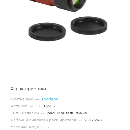
Характеристики
Поставщик
—
Thorlabs
Артикул
—
GBE02-E3
Типы изделий
—
расширители пучка
Рабочий диапазон расширителя
—
7 - 12 мкм
Увеличение, х
—
2