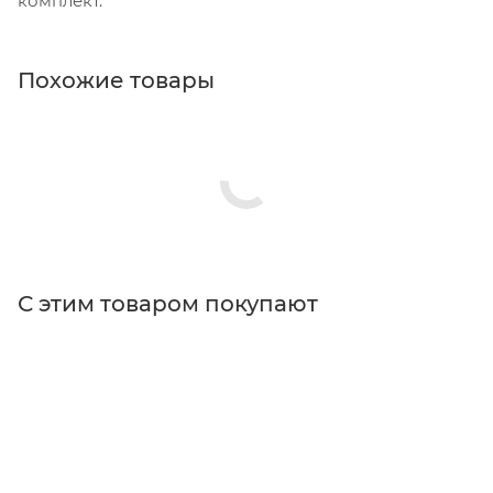
комплект.
Похожие товары
С этим товаром покупают
Поставщик
Thorlabs
Тип товара
Оснащение рабочего места