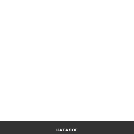
Стальной стержень, диаметр: 3/4", длина: 9",
вертикальный, резьба на одном конце
ОТПРАВИТЬ ЗАПРОС
КАТАЛОГ