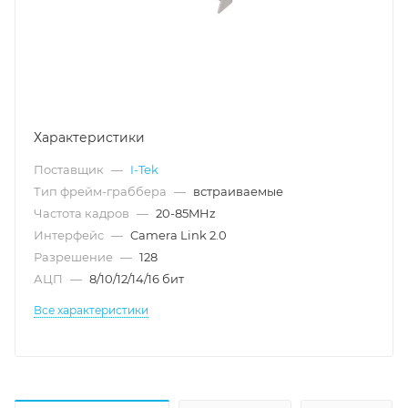
Характеристики
Поставщик
—
I-Tek
Тип фрейм-граббера
—
встраиваемые
Частота кадров
—
20-85MHz
Интерфейс
—
Camera Link 2.0
Разрешение
—
128
АЦП
—
8/10/12/14/16 бит
Все характеристики