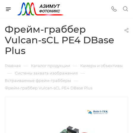
Фрейм-граббер
Vulcan-sCL PE4 DBase
Plus
—
—
Главная
Каталог продукции
Камеры и объективы
—
—
Системы захвата изображения
—
Встраиваемые фрейм-грабберы
Фрейм-граббер Vulcan-sCL PE4 DBase Plus