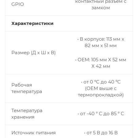
контактный разъем с
GPIO
замком
Характеристики
• В корпусе: 113 мм x
82 мм x 51 мм
Размер (Д x Ш x В)
• OEM: 105 мм X 52 мм
X 42 мм
• от 0 ºC до 40 ºC
Рабочая
(OEM выше с
температура
термопрокладкой)
Температура
• от -40 ° C до 85 ° C
хранения
Источник питания
• от 5 В до 16 В