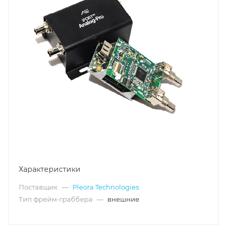
Характеристики
Поставщик
—
Pleora Technologies
Тип фрейм-граббера
—
внешние