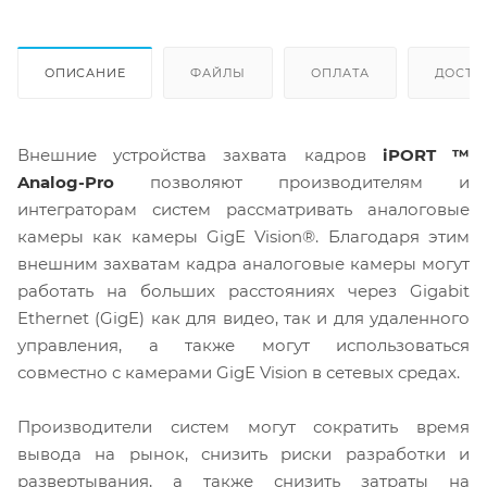
ОПИСАНИЕ
ФАЙЛЫ
ОПЛАТА
ДОСТА
Внешние устройства захвата кадров
iPORT ™
Analog-Pro
позволяют производителям и
интеграторам систем рассматривать аналоговые
камеры как камеры GigE Vision®. Благодаря этим
внешним захватам кадра аналоговые камеры могут
работать на больших расстояниях через Gigabit
Ethernet (GigE) как для видео, так и для удаленного
управления, а также могут использоваться
совместно с камерами GigE Vision в сетевых средах.
Производители систем могут сократить время
вывода на рынок, снизить риски разработки и
развертывания, а также снизить затраты на