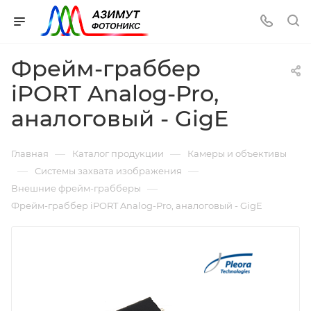
Фрейм-граббер
iPORT Analog-Pro,
аналоговый - GigE
—
—
Главная
Каталог продукции
Камеры и объективы
—
—
Системы захвата изображения
—
Внешние фрейм-грабберы
Фрейм-граббер iPORT Analog-Pro, аналоговый - GigE