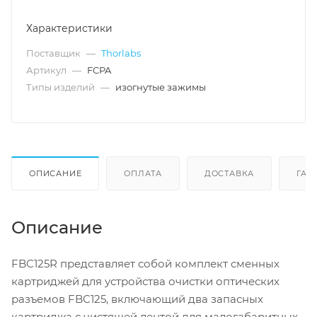
Характеристики
Поставщик
—
Thorlabs
Артикул
—
FCPA
Типы изделий
—
изогнутые зажимы
ОПИСАНИЕ
ОПЛАТА
ДОСТАВКА
ГАР
Описание
FBC125R представляет собой комплект сменных
картриджей для устройства очистки оптических
разъемов FBC125, включающий два запасных
картриджа с чистящей лентой для малогабаритных