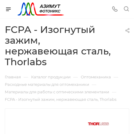
FCPA - Изогнутый
зажим,
нержавеющая сталь,
Thorlabs
—
—
—
Главная
Каталог продукции
Оптомеханика
—
Расходные материалы для оптомеханики
—
Материалы для работы с оптическими элементами
FCPA - Изогнутый зажим, нержавеющая сталь, Thorlabs