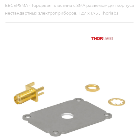
EECEPSMA - Торцевая пластина с SMA разъемом для корпуса
нестандартных электроприборов, 1.25" x 1.75", Thorlabs