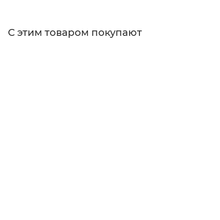
С этим товаром покупают
Поставщик
Thorlabs
Тип изделия
корпуса для электроники