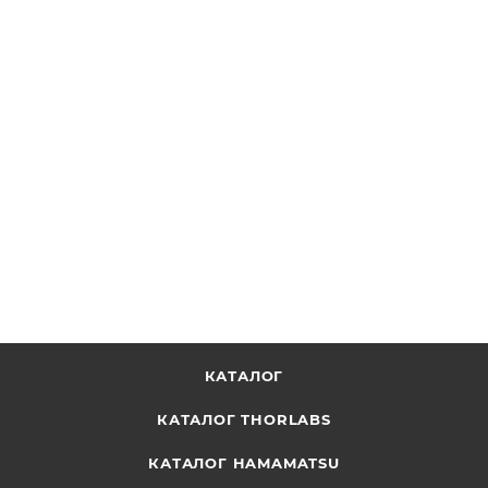
EC1530A-CUSTOM - Защитный корпус серого цвета для
электрооборудования, изготавливается по
спецификации пользователя, 150 мм x 300 мм x 71 мм,
Thorlabs
ОТПРАВИТЬ ЗАПРОС
КАТАЛОГ
КАТАЛОГ THORLABS
КАТАЛОГ HAMAMATSU