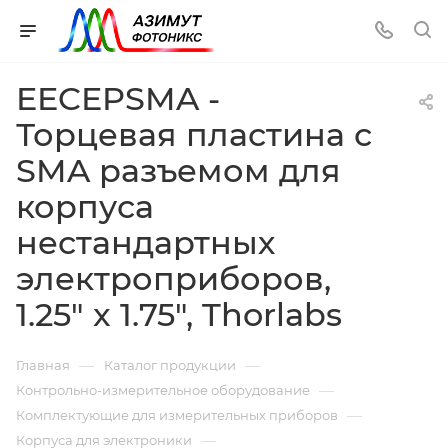
EECEPSMA -
Торцевая пластина с
SMA разъемом для
корпуса
нестандартных
электроприборов,
1.25" x 1.75", Thorlabs
—
—
Главная
Каталог продукции
—
Контрольно-измерительное оборудование
—
Комплектующие для измерительных приборов
—
Корпуса для электроники