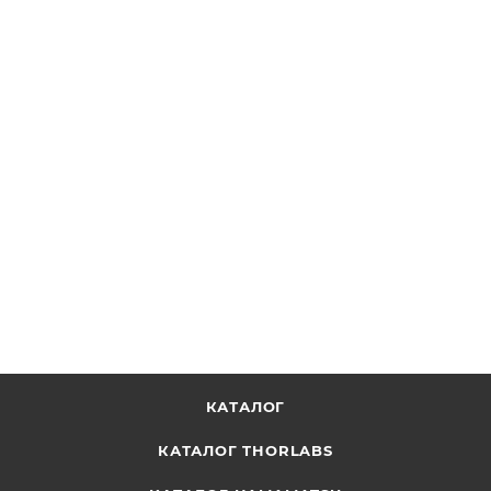
EC2PS - Источник питания для нестандартных
электроприборов, 15 Вт, +5 В / ±12 В, Thorlabs
ОТПРАВИТЬ ЗАПРОС
КАТАЛОГ
КАТАЛОГ THORLABS