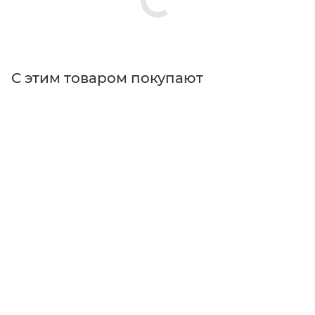
С этим товаром покупают
Поставщик
Thorlabs
Особенности
для нестандартных электронных приборов
Тип изделия
источники питания