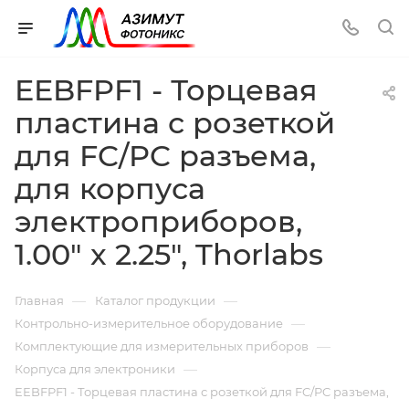
EEBFPF1 - Торцевая
пластина с розеткой
для FC/PC разъема,
для корпуса
электроприборов,
1.00" x 2.25", Thorlabs
—
—
Главная
Каталог продукции
—
Контрольно-измерительное оборудование
—
Комплектующие для измерительных приборов
—
Корпуса для электроники
EEBFPF1 - Торцевая пластина с розеткой для FC/PC разъема,