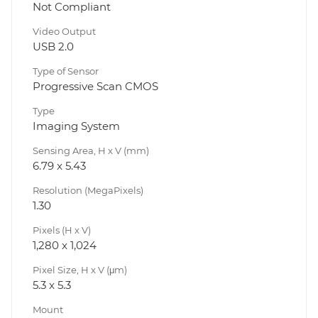
Not Compliant
Video Output
USB 2.0
Type of Sensor
Progressive Scan CMOS
Type
Imaging System
Sensing Area, H x V (mm)
6.79 x 5.43
Resolution (MegaPixels)
1.30
Pixels (H x V)
1,280 x 1,024
Pixel Size, H x V (μm)
5.3 x 5.3
Mount