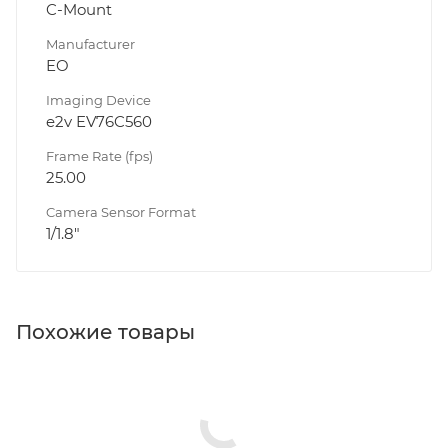
C-Mount
Manufacturer
EO
Imaging Device
e2v EV76C560
Frame Rate (fps)
25.00
Camera Sensor Format
1/1.8"
Похожие товары