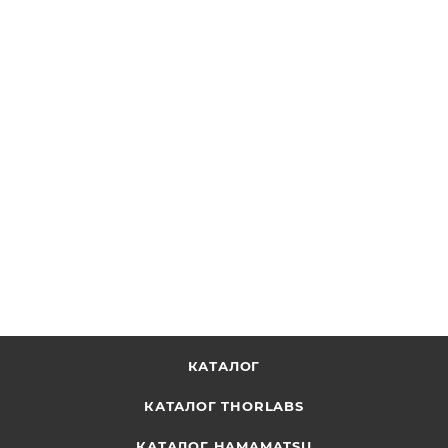
Полосовой фильтр с твердым покрытием, OD 4.0,
центральная длина волны: 905 нм, диаметр: 50 мм,
ширина полосы: 10 нм
ОТПРАВИТЬ ЗАПРОС
КАТАЛОГ
КАТАЛОГ THORLABS
КАТАЛОГ HAMAMATSU