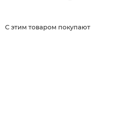
С этим товаром покупают
Поставщик
Edmund Optics
Тип оптических фильтров
полосовые фильтры
Размер
Ø50 мм
Форма
круглые
Тип фильтра
полосовые фильтры