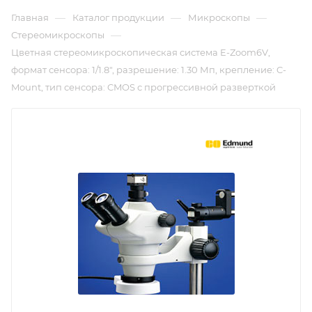
—
—
—
Главная
Каталог продукции
Микроскопы
—
Стереомикроскопы
Цветная стереомикроскопическая система E-Zoom6V,
формат сенсора: 1/1.8", разрешение: 1.30 Мп, крепление: C-
Mount, тип сенсора: CMOS с прогрессивной разверткой