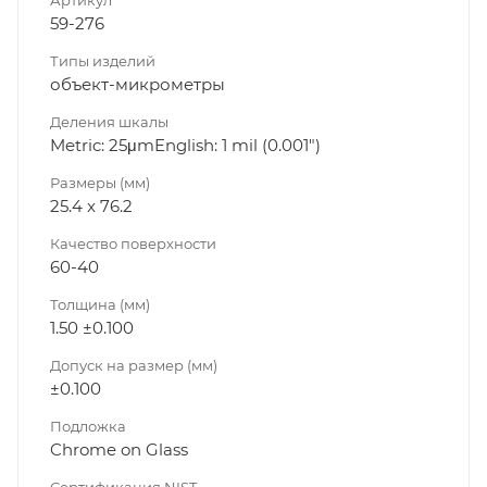
59-276
Типы изделий
объект-микрометры
Деления шкалы
Metric: 25μmEnglish: 1 mil (0.001")
Размеры (мм)
25.4 x 76.2
Качество поверхности
60-40
Толщина (мм)
1.50 ±0.100
Допуск на размер (мм)
±0.100
Подложка
Chrome on Glass
Сертификация NIST