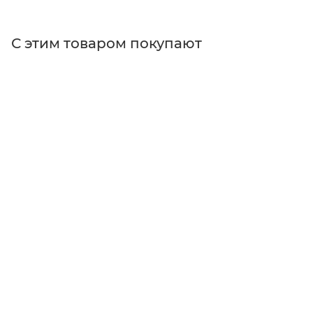
С этим товаром покупают
Поставщик
Edmund Optics
Тип оптических фильтров
абсорбционные светофильтры, фильтры для
микроскоп
Размер
Ø25 мм
Форма
круглые
Действие
поглощение, отражение, абсорбционные
Тип фильтра
абсорбционные светофильтры