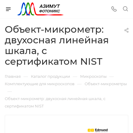
Объект-микрометр:
двухосная линейная
шкала, с
сертификатом NIST
—
—
—
Главная
Каталог продукции
Микроскопы
—
Комплектующие для микроскопов
Объект-микрометры
—
Объект-микрометр: двухосная линейная шкала, с
сертификатом NIST