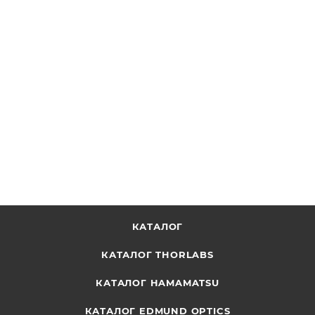
Абсорбционный фильтр, OD 3.60 при 550 нм, диаметр:
25 мм, покрытие для 425-675 нм (0°)
ОТПРАВИТЬ ЗАПРОС
КАТАЛОГ
КАТАЛОГ THORLABS
КАТАЛОГ HAMAMATSU
КАТАЛОГ EDMUND OPTICS