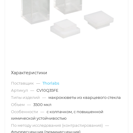
Характеристики
Поставщик
—
Thorlabs
Артикул
—
CV10Q35FE
Типы изделий
—
макрокюветы из кварцевого стекла
Объем
—
3500 мкл
Особенности
—
с колпачком, с повышенной
химической устойчивостью
По методу исследования (контрастирования)
—
флуоресценция (люминесценция)