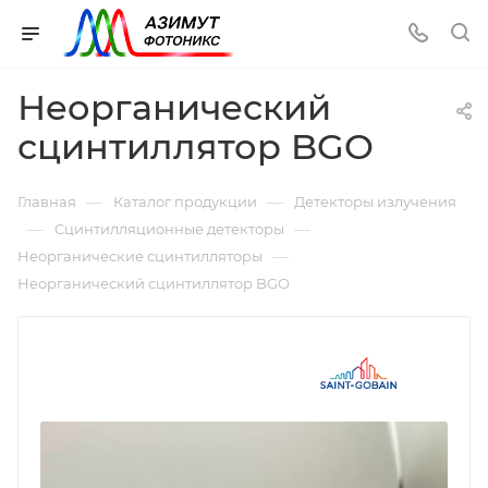
Неорганический
сцинтиллятор BGO
—
—
Главная
Каталог продукции
Детекторы излучения
—
—
Сцинтилляционные детекторы
—
Неорганические сцинтилляторы
Неорганический сцинтиллятор BGO