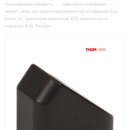
—
—
Установочные элементы
Адаптеры оптические
AM40T - Блок для крепления элементов на стержнях под
углом 40°, крепление элементов: 8-32, крепление на
стержнях: 8-32, Thorlabs