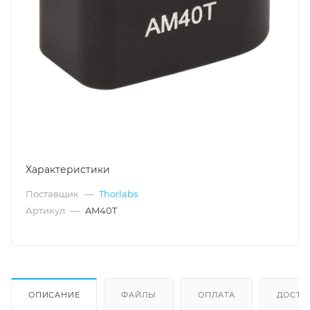
Характеристики
Поставщик
—
Thorlabs
Артикул
—
AM40T
ОПИСАНИЕ
ФАЙЛЫ
ОПЛАТА
ДОСТА