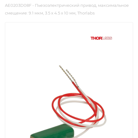
AE0203D08F - Пьезоэлектрический привод, максимальное
смещение: 9.1 мкм, 3.5 x 4.5 x 10 мм, Thorlabs