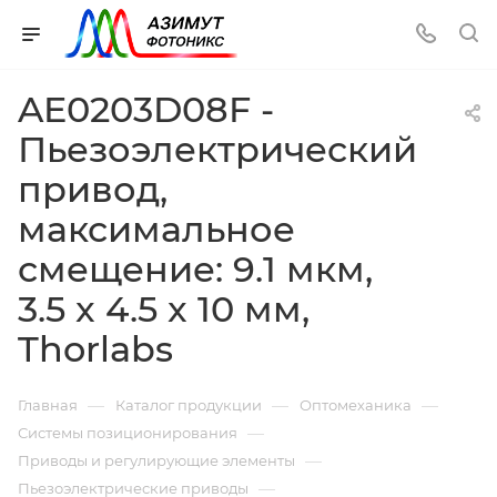
AE0203D08F -
Пьезоэлектрический
привод,
максимальное
смещение: 9.1 мкм,
3.5 x 4.5 x 10 мм,
Thorlabs
—
—
—
Главная
Каталог продукции
Оптомеханика
—
Системы позиционирования
—
Приводы и регулирующие элементы
—
Пьезоэлектрические приводы