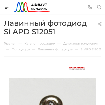
Лавинный фотодиод
Si APD S12051
—
—
Главная
Каталог продукции
Детекторы излучения
—
—
—
Фотодиоды
Лавинные фотодиоды
Si APD S12051