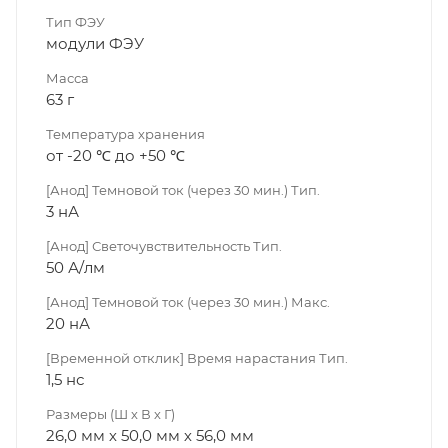
Тип ФЭУ
модули ФЭУ
Масса
63 г
Температура хранения
от -20 ℃ до +50 ℃
[Анод] Темновой ток (через 30 мин.) Тип.
3 нА
[Анод] Светочувствительность Тип.
50 А/лм
[Анод] Темновой ток (через 30 мин.) Макс.
20 нА
[Временной отклик] Время нарастания Тип.
1,5 нс
Размеры (Ш х В х Г)
26,0 мм х 50,0 мм х 56,0 мм