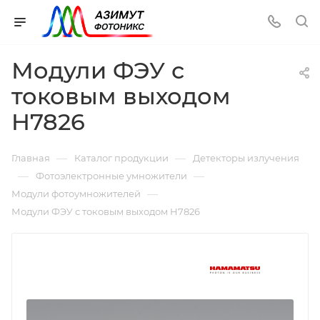
Модули ФЭУ с
токовым выходом
H7826
—
—
Главная
Каталог продукции
Детекторы излучения
—
—
Фотоэлектронные умножители
—
Модули фотоумножителей
Модули ФЭУ с токовым выходом H7826