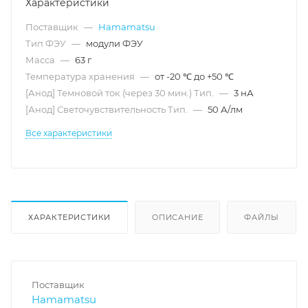
Характеристики
Поставщик
—
Hamamatsu
Тип ФЭУ
—
модули ФЭУ
Масса
—
63 г
Температура хранения
—
от -20 ℃ до +50 ℃
[Анод] Темновой ток (через 30 мин.) Тип.
—
3 нА
[Анод] Светочувствительность Тип.
—
50 А/лм
Все характеристики
ХАРАКТЕРИСТИКИ
ОПИСАНИЕ
ФАЙЛЫ
Поставщик
Hamamatsu