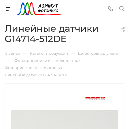
Линейные датчики
G14714-512DE
—
—
Главная
Каталог продукции
Детекторы излучения
—
—
Фотоприемники и фотодетекторы
—
Фотоприемники Hamamatsu
Линейные датчики G14714-512DE