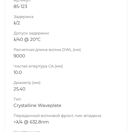
85-123
Задержка
λ/2
Допуск задержки
λ/40 @ 20°C
Расчетная длина волны DWL (нм)
9000
Чистая апертура CA (мм)
10.0
Диаметр (мм)
25.40
Тип
Crystalline Waveplate
Переданный волновой фронт, пик-впадина
<λ/4 @ 632.8nm
Конструкция