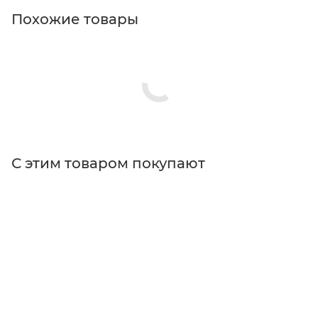
Похожие товары
С этим товаром покупают
Поставщик
Thorlabs
Типы изделий
держатели
Тип держателя
кинематический