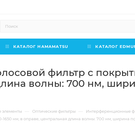
КАТАЛОГ HAMAMATSU
КАТАЛОГ EDMUN
осовой фильтр с покрыти
длина волны: 700 нм, шири
—
—
е элементы
Оптические фильтры
Интерференционные ф
50 нм, в оправе, центральная длина волны: 700 нм, ширина поло