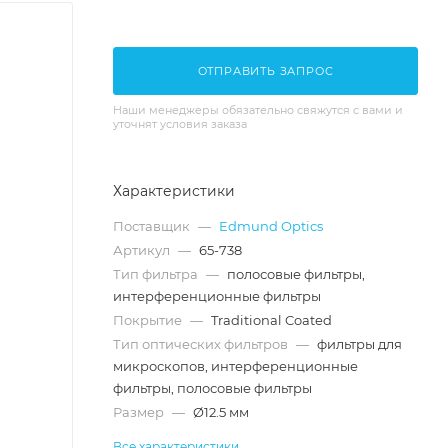
ОТПРАВИТЬ ЗАПРОС
Наши менеджеры обязательно свяжутся с вами и
уточнят условия заказа
Характеристики
Поставщик
—
Edmund Optics
Артикул
—
65-738
Тип фильтра
—
полосовые фильтры,
интерференционные фильтры
Покрытие
—
Traditional Coated
Тип оптических фильтров
—
фильтры для
микроскопов, интерференционные
фильтры, полосовые фильтры
Размер
—
Ø12.5 мм
Все характеристики