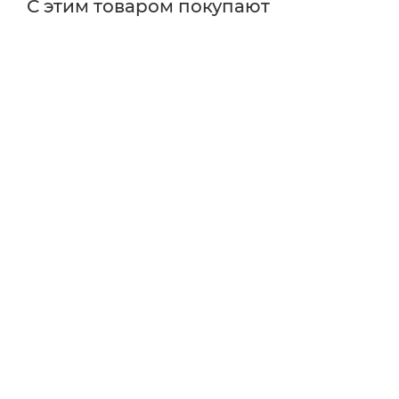
С этим товаром покупают
Поставщик
Thorlabs
Типы изделий
держатели
Тип держателя
кинематический
Диаметр оптики
12.5
Тип товара
Оптические держатели