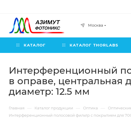
Москва
КАТАЛОГ
КАТАЛОГ THORLABS
Интерференционный пол
в оправе, центральная 
диаметр: 12.5 мм
—
—
—
Главная
Каталог продукции
Оптика
Оптически
Интерференционный полосовой фильтр с покрытием для 700-16