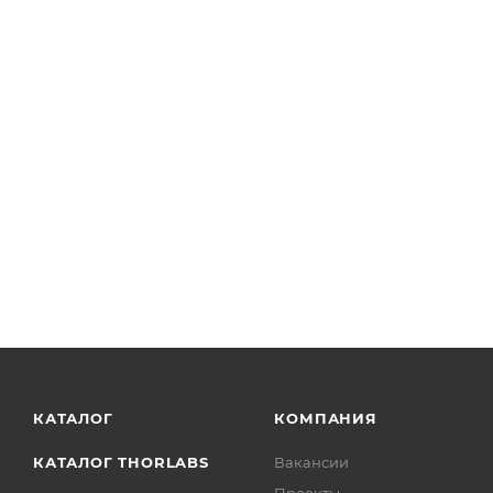
KM05BP/M - Кинематический держатель для пленочно
КАТАЛОГ
КОМПАНИЯ
КАТАЛОГ THORLABS
Вакансии