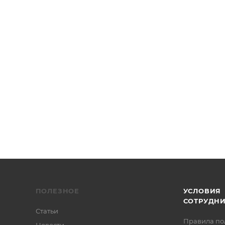
й оптики Ø1/2", крепления M4, Thorlabs
ПОЛЕЗНОЕ
УСЛОВИЯ
СОТРУДН
Статьи
Правила по