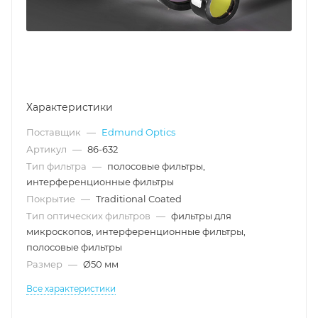
Характеристики
Поставщик
—
Edmund Optics
Артикул
—
86-632
Тип фильтра
—
полосовые фильтры,
интерференционные фильтры
Покрытие
—
Traditional Coated
Тип оптических фильтров
—
фильтры для
микроскопов, интерференционные фильтры,
полосовые фильтры
Размер
—
Ø50 мм
Все характеристики