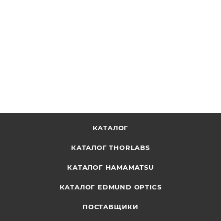
BP057 - Держатель для пленочных светоделителей
Ø1/2", Thorlabs
ОТПРАВИТЬ ЗАПРОС
КАТАЛОГ
КАТАЛОГ THORLABS
КАТАЛОГ HAMAMATSU
КАТАЛОГ EDMUND OPTICS
ПОСТАВЩИКИ