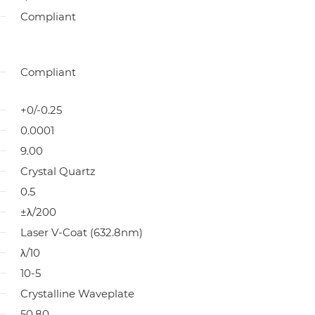
Compliant
Compliant
+0/-0.25
0.0001
9.00
Crystal Quartz
0.5
±λ/200
Laser V-Coat (632.8nm)
λ/10
10-5
Crystalline Waveplate
50.80