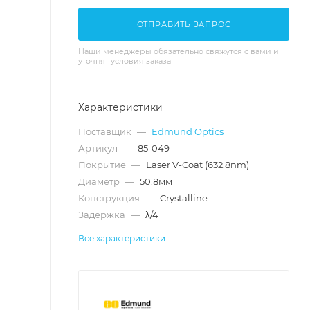
ОТПРАВИТЬ ЗАПРОС
Наши менеджеры обязательно свяжутся с вами и
уточнят условия заказа
Характеристики
Поставщик
—
Edmund Optics
Артикул
—
85-049
Покрытие
—
Laser V-Coat (632.8nm)
Диаметр
—
50.8мм
Конструкция
—
Crystalline
Задержка
—
λ/4
Все характеристики