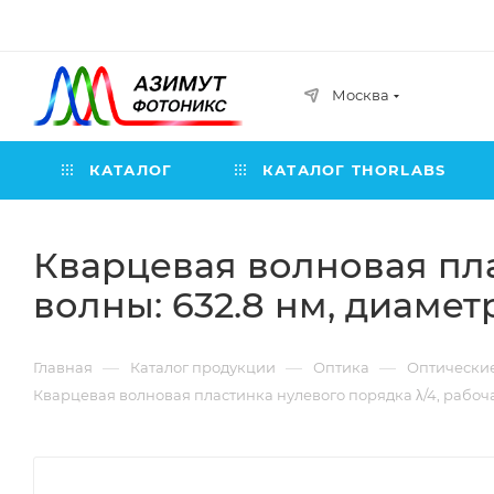
Москва
КАТАЛОГ
КАТАЛОГ THORLABS
Кварцевая волновая пла
волны: 632.8 нм, диаметр
—
—
—
Главная
Каталог продукции
Оптика
Оптически
Кварцевая волновая пластинка нулевого порядка λ/4, рабочая