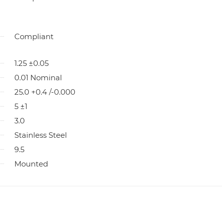
Compliant
1.25 ±0.05
0.01 Nominal
25.0 +0.4 /-0.000
5 ±1
3.0
Stainless Steel
9.5
Mounted