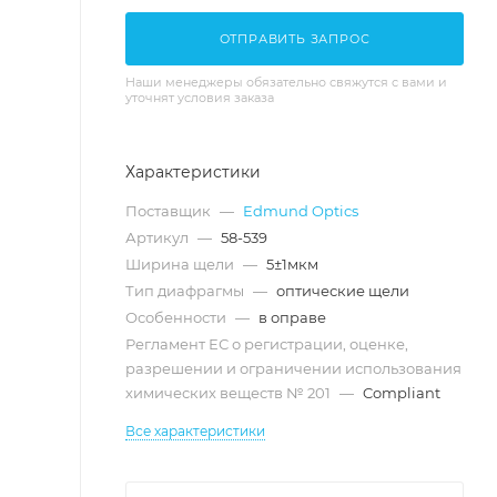
ОТПРАВИТЬ ЗАПРОС
Наши менеджеры обязательно свяжутся с вами и
уточнят условия заказа
Характеристики
Поставщик
—
Edmund Optics
Артикул
—
58-539
Ширина щели
—
5±1мкм
Тип диафрагмы
—
оптические щели
Особенности
—
в оправе
Регламент ЕС о регистрации, оценке,
разрешении и ограничении использования
химических веществ № 201
—
Compliant
Все характеристики