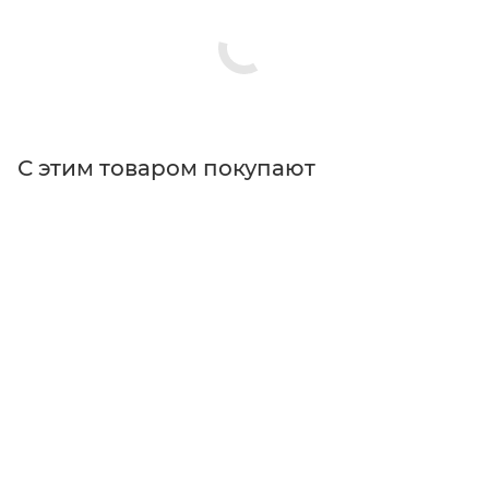
С этим товаром покупают
Поставщик
Thorlabs
Типы изделий
держатели
Тип держателя
кинематический
Диаметр оптики
12.5
Тип товара
Оптические держатели