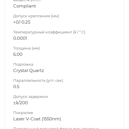
Compliant
Допуск крепления (мм)
+0/-0.25
Температурный коэффициент (λ / ° C)
0.0001
Толщина (мм)
6.00
Подложка
Crystal Quartz
Параллельность (угл. сек)
0.5
Допуск задержки
±λ/200
Покрытие
Laser V-Coat (1550nm)
Переданный волновой фронт, пик-впадина