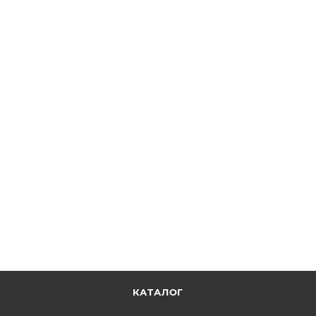
KM05BP/M - Кинематический держатель для
пленочной оптики Ø1/2", крепления M4, Thorlabs
ОТПРАВИТЬ ЗАПРОС
КАТАЛОГ