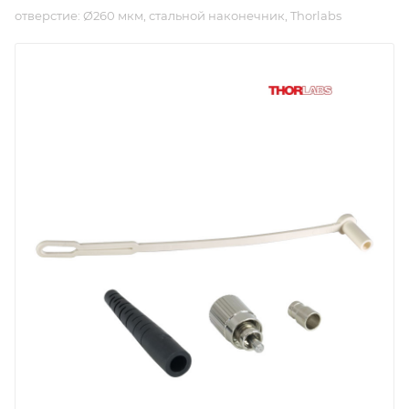
отверстие: Ø260 мкм, стальной наконечник, Thorlabs