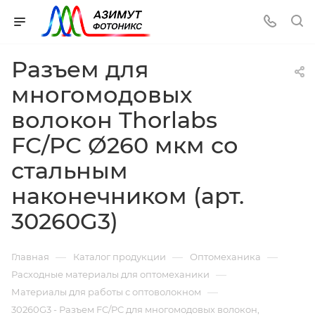
Разъем для
многомодовых
волокон Thorlabs
FC/PC Ø260 мкм со
стальным
наконечником (арт.
30260G3)
—
—
—
Главная
Каталог продукции
Оптомеханика
—
Расходные материалы для оптомеханики
—
Материалы для работы с оптоволокном
30260G3 - Разъем FC/PC для многомодовых волокон,