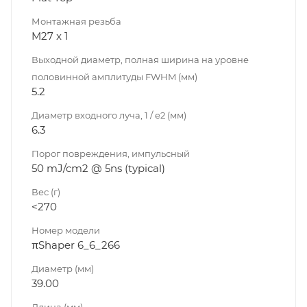
Монтажная резьба
M27 x 1
Выходной диаметр, полная ширина на уровне
половинной амплитуды FWHM (мм)
5.2
Диаметр входного луча, 1 / e2 (мм)
6.3
Порог повреждения, импульсный
50 mJ/cm2 @ 5ns (typical)
Вес (г)
<270
Номер модели
πShaper 6_6_266
Диаметр (мм)
39.00
Длина (мм)