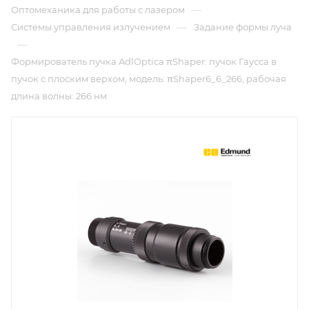
—
Оптомеханика для работы с лазером
—
Системы управления излучением
Задание формы луча
—
Формирователь пучка AdlOptica πShaper: пучок Гаусса в
пучок с плоским верхом, модель: πShaper6_6_266, рабочая
длина волны: 266 нм