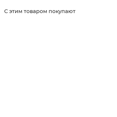
С этим товаром покупают
Поставщик
Optogama
Типы изделий
промышленные держатели
Материал
Natural anodized aluminium