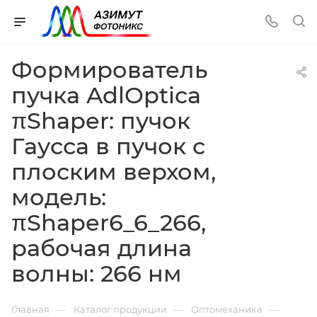
Формирователь
пучка AdlOptica
πShaper: пучок
Гаусса в пучок с
плоским верхом,
модель:
πShaper6_6_266,
рабочая длина
волны: 266 нм
—
—
—
Главная
Каталог продукции
Оптомеханика