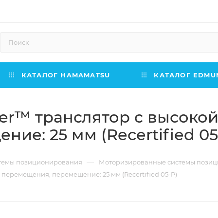
КАТАЛОГ HAMAMATSU
КАТАЛОГ EDMUN
r™ транслятор с высокой
ие: 25 мм (Recertified 05
—
темы позиционирования
Моторизированные системы пози
еремещения, перемещение: 25 мм (Recertified 05-P)