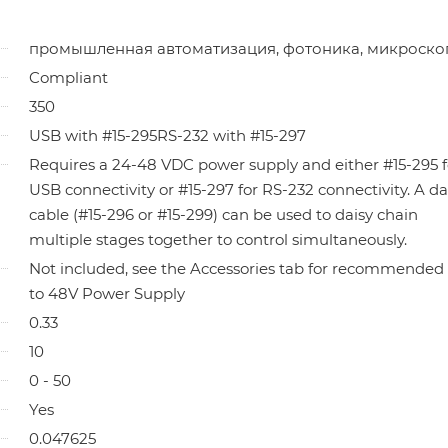
промышленная автоматизация, фотоника, микроско
Compliant
350
USB with #15-295RS-232 with #15-297
Requires a 24-48 VDC power supply and either #15-295 f
USB connectivity or #15-297 for RS-232 connectivity. A d
cable (#15-296 or #15-299) can be used to daisy chain
multiple stages together to control simultaneously.
Not included, see the Accessories tab for recommended
to 48V Power Supply
0.33
10
0 - 50
Yes
0.047625