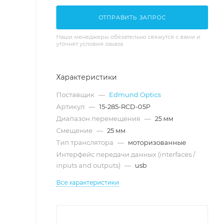
ОТПРАВИТЬ ЗАПРОС
Наши менеджеры обязательно свяжутся с вами и
уточнят условия заказа
Характеристики
Поставщик
—
Edmund Optics
Артикул
—
15-285-RCD-05P
Диапазон перемещения
—
25 мм
Смещение
—
25 мм
Тип транслятора
—
моторизованные
Интерфейс передачи данных (interfaces /
inputs and outputs)
—
usb
Все характеристики