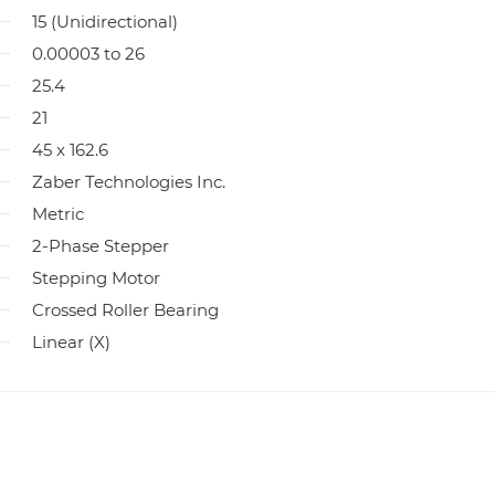
15 (Unidirectional)
0.00003 to 26
25.4
21
45 x 162.6
Zaber Technologies Inc.
Metric
2-Phase Stepper
Stepping Motor
Crossed Roller Bearing
Linear (X)