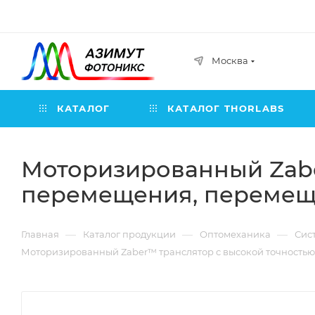
Москва
КАТАЛОГ
КАТАЛОГ THORLABS
Моторизированный Zabe
перемещения, перемещен
—
—
—
Главная
Каталог продукции
Оптомеханика
Сис
Моторизированный Zaber™ транслятор с высокой точностью п