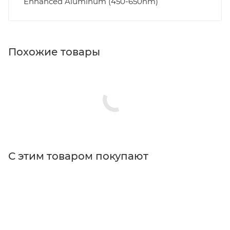
Enhanced Aluminum (450-650nm)
Похожие товары
С этим товаром покупают
Поставщик
Thorlabs
Типы изделий
держатели