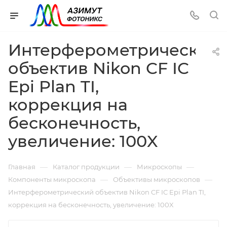
Интерферометрический
объектив Nikon CF IC
Epi Plan TI,
коррекция на
бесконечность,
увеличение: 100X
—
—
—
Главная
Каталог продукции
Микроскопы
—
—
Компоненты микроскопа
Объективы микроскопов
Интерферометрический объектив Nikon CF IC Epi Plan TI,
коррекция на бесконечность, увеличение: 100X