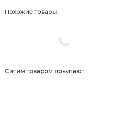
Похожие товары
С этим товаром покупают
Поставщик
Edmund Optics
Длина волны
коротковолновые
Размер
Ø12.5 мм