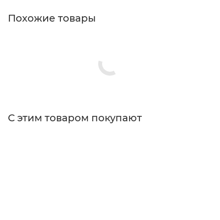
Похожие товары
С этим товаром покупают
Поставщик
Thorlabs
Типы изделий
держатели
Диаметр оптики
12.5