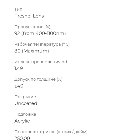
Тип
Fresnel Lens
Пропускание (%)
92 (from 400-1100nm)
Рабочая температура (° C)
80 (Maximum)
Индекс преломления nd
1.49
Допуск по толщине (%)
±40
Покрытие
Uncoated
Подложка
Acrylic
Плотность штрихов (штрих / дюйм)
250.00