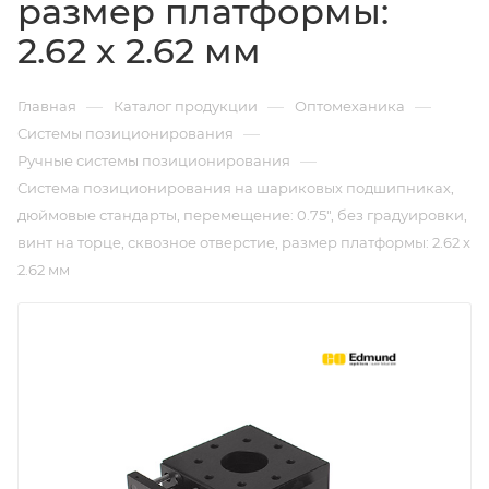
размер платформы:
2.62 x 2.62 мм
—
—
—
Главная
Каталог продукции
Оптомеханика
—
Системы позиционирования
—
Ручные системы позиционирования
Система позиционирования на шариковых подшипниках,
дюймовые стандарты, перемещение: 0.75", без градуировки,
винт на торце, сквозное отверстие, размер платформы: 2.62 x
2.62 мм