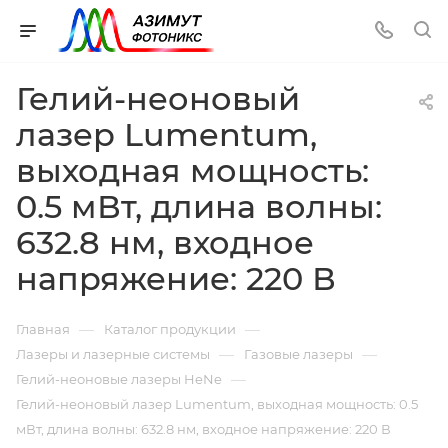
Гелий-неоновый
лазер Lumentum,
выходная мощность:
0.5 мВт, длина волны:
632.8 нм, входное
напряжение: 220 В
—
—
Главная
Каталог продукции
—
—
Лазеры и лазерные системы
Газовые лазеры
—
Гелий-неоновые лазеры HeNe
Гелий-неоновый лазер Lumentum, выходная мощность: 0.5
мВт, длина волны: 632.8 нм, входное напряжение: 220 В