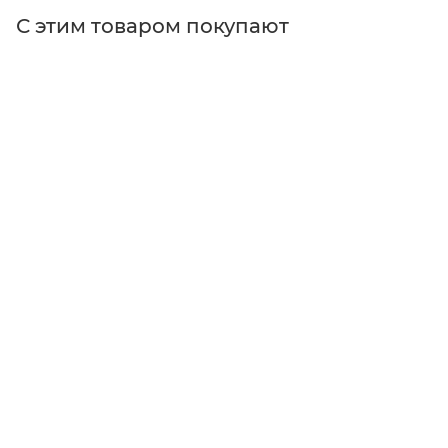
С этим товаром покупают
Поставщик
Edmund Optics
Применение
для машинного зрения
Тип оптических фильтров
полосовые фильтры
Размер
Ø12.5 мм
Форма
круглые
Тип фильтра
полосовые фильтры