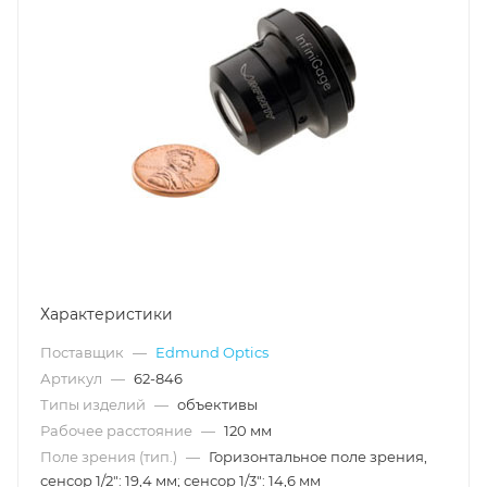
Характеристики
Поставщик
—
Edmund Optics
Артикул
—
62-846
Типы изделий
—
объективы
Рабочее расстояние
—
120 мм
Поле зрения (тип.)
—
Горизонтальное поле зрения,
сенсор 1/2": 19,4 мм; сенсор 1/3": 14,6 мм