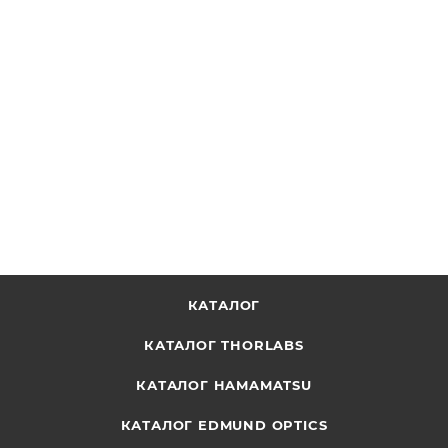
Полосовой фильтр с твердым покрытием, OD 4.0, без
оправы, центральная длина волны: 430 нм, диаметр:
12.5 мм, ширина полосы: 10 нм
ОТПРАВИТЬ ЗАПРОС
КАТАЛОГ
КАТАЛОГ THORLABS
КАТАЛОГ HAMAMATSU
КАТАЛОГ EDMUND OPTICS