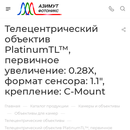
Телецентрический
объектив
PlatinumTL™,
первичное
увеличение: 0.28X,
формат сенсора: 1.1",
крепление: C-Mount
—
—
Главная
Каталог продукции
Камеры и объективы
—
—
Объективы для камер
—
Телецентрические объективы
Телецентрический объектив PlatinumTL™, первичное