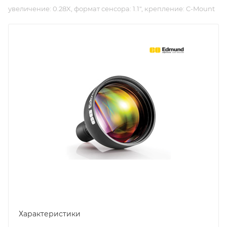
увеличение: 0.28X, формат сенсора: 1.1", крепление: C-Mount
Характеристики