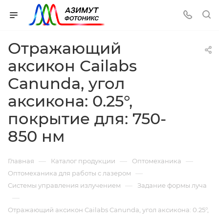
Отражающий
аксикон Cailabs
Canunda, угол
аксикона: 0.25°,
покрытие для: 750-
850 нм
—
—
—
Главная
Каталог продукции
Оптомеханика
—
Оптомеханика для работы с лазером
—
Системы управления излучением
Задание формы луча
—
Отражающий аксикон Cailabs Canunda, угол аксикона: 0.25°,