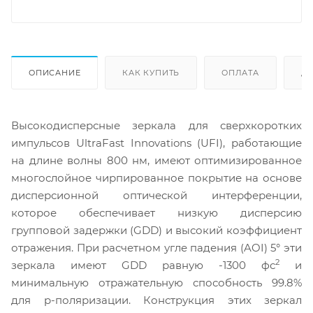
ОПИСАНИЕ
КАК КУПИТЬ
ОПЛАТА
Д
Высокодисперсные зеркала для сверхкоротких
импульсов UltraFast Innovations (UFI), работающие
на длине волны 800 нм, имеют оптимизированное
многослойное чирпированное покрытие на основе
дисперсионной оптической интерференции,
которое обеспечивает низкую дисперсию
групповой задержки (GDD) и высокий коэффициент
отражения. При расчетном угле падения (AOI) 5° эти
2
зеркала имеют GDD равную -1300 фс
и
минимальную отражательную способность 99.8%
для p-поляризации. Конструкция этих зеркал