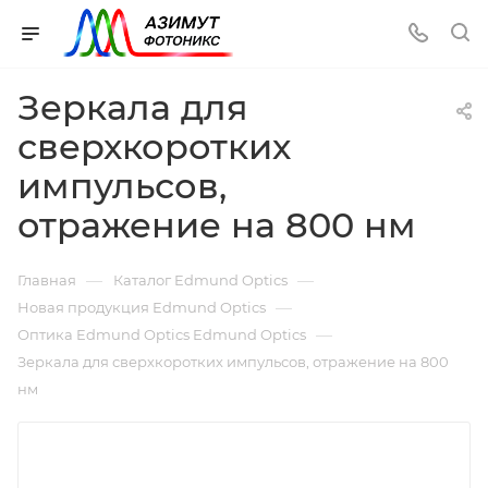
Зеркала для
сверхкоротких
импульсов,
отражение на 800 нм
—
—
Главная
Каталог Edmund Optics
—
Новая продукция Edmund Optics
—
Оптика Edmund Optics Edmund Optics
Зеркала для сверхкоротких импульсов, отражение на 800
нм