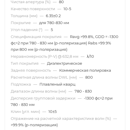
Чистая апертура (%)
—
80
Качество поверхности
—
10-5
Толщина (мм)
—
6.35±0.2
Покрытие
—
для 780-830 нм
Угол падения (°)
—
5
Спецификация покрытия
—
Ravg >99.8%, GDD = -1300
фс^2 при 780 - 830 нм (p-поляризация) Rabs >99.9%
при 800 нм (p-поляризация)
Неравномерность (P-V) @ 632,8 нм
—
λ/10
Тип покрытия
—
Диэлектрическое
Задняя поверхность
—
Коммерческая полировка
Расчетная длина волны DWL (нм)
—
800
Подложка
—
Плавленый кварц
Диапазон длины волны (нм)
—
780 - 830
Дисперсия групповой задержки
—
-1300 фс^2 при
780 - 830 нм
Клин (угл. мин)
—
10±5
Отражение на расчетной характеристике волн (%)
—
>99.9% (p-поляризация)