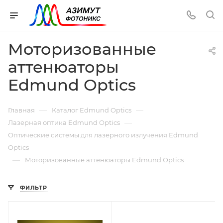
Моторизованные
аттенюаторы
Edmund Optics
—
—
Главная
Каталог Edmund Optics
—
Лазерная оптика Edmund Optics
Оптические системы для лазерного излучения Edmund
Optics
—
Моторизованные аттенюаторы Edmund Optics
ФИЛЬТР