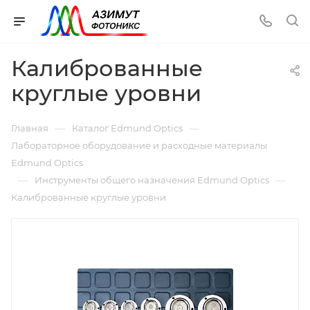
Калиброванные
круглые уровни
—
—
Главная
Каталог Edmund Optics
Лабораторное оборудование и расходные материалы
Edmund Optics
—
—
Инструменты общего назначения Edmund Optics
Калиброванные круглые уровни