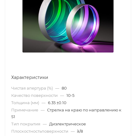
Характеристики
Чистая апертура (%)
—
80
Качество поверхности
—
10-5
Толщина (мм)
—
6.35 ±0.10
Примечание
—
Стрелка на краю по направлению к
S1
Тип покрытия
—
Диэлектрическое
Плоскостностьповерхности
—
λ/8