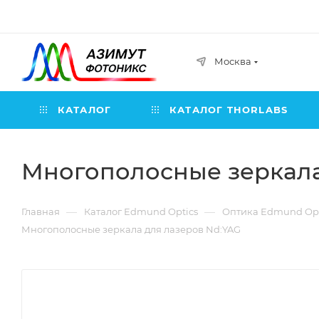
Москва
КАТАЛОГ
КАТАЛОГ THORLABS
Многополосные зеркала
—
—
Главная
Каталог Edmund Optics
Оптика Edmund Opt
Многополосные зеркала для лазеров Nd:YAG