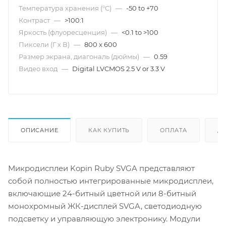
Температура хранения (°С)
—
-50 to +70
Контраст
—
>100:1
Яркость (флуоресценция)
—
<0.1 to >100
Пиксели (Г х В)
—
800 x 600
Размер экрана, диагональ (дюймы)
—
0.59
Видео вход
—
Digital LVCMOS 2.5 V or 3.3 V
ОПИСАНИЕ
КАК КУПИТЬ
ОПЛАТА
Д
Микродисплеи Kopin Ruby SVGA представляют
собой полностью интегрированные микродисплеи,
включающие 24-битный цветной или 8-битный
монохромный ЖК-дисплей SVGA, светодиодную
подсветку и управляющую электронику. Модули