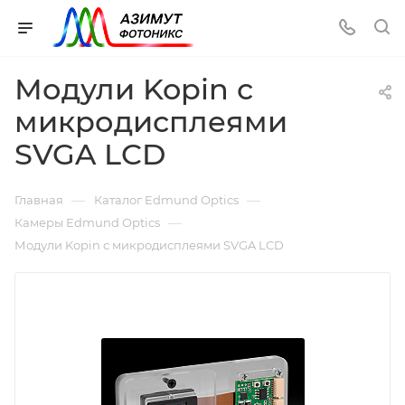
Модули Kopin с
микродисплеями
SVGA LCD
—
—
Главная
Каталог Edmund Optics
—
Камеры Edmund Optics
Модули Kopin с микродисплеями SVGA LCD