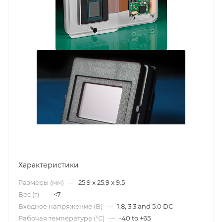
Характеристики
Размеры (мм)
—
25.9 x 25.9 x 9.5
Вес (г)
—
<7
Входное напряжение (В)
—
1.8, 3.3 and 5.0 DC
Рабочая температура (°С)
—
-40 to +65