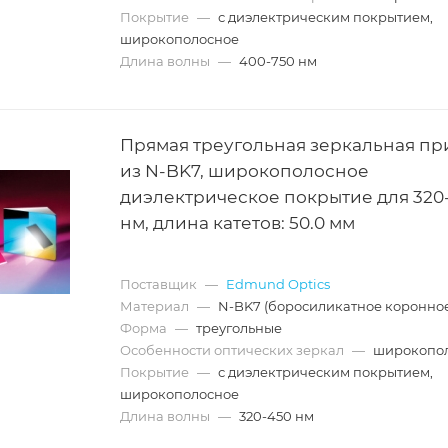
Покрытие
—
с диэлектрическим покрытием,
широкополосное
Длина волны
—
400-750 нм
Прямая треугольная зеркальная пр
из N-BK7, широкополосное
диэлектрическое покрытие для 320
нм, длина катетов: 50.0 мм
Поставщик
—
Edmund Optics
Материал
—
N-BK7 (боросиликатное коронное
Форма
—
треугольные
Особенности оптических зеркал
—
широкопо
Покрытие
—
с диэлектрическим покрытием,
широкополосное
Длина волны
—
320-450 нм