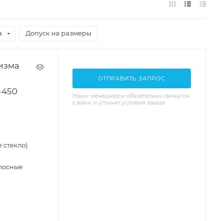
а
Допуск на размеры
изма
ОТПРАВИТЬ ЗАПРОС
-450
Наши менеджеры обязательно свяжутся
с вами и уточнят условия заказа
 стекло)
лосные