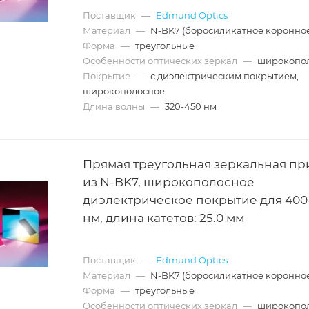
Поставщик
—
Edmund Optics
Материал
—
N-BK7 (боросиликатное коронное
Форма
—
треугольные
Особенности оптических зеркал
—
широкопо
Покрытие
—
с диэлектрическим покрытием,
широкополосное
Длина волны
—
320-450 нм
Прямая треугольная зеркальная пр
из N-BK7, широкополосное
диэлектрическое покрытие для 400
нм, длина катетов: 25.0 мм
Поставщик
—
Edmund Optics
Материал
—
N-BK7 (боросиликатное коронное
Форма
—
треугольные
Особенности оптических зеркал
—
широкопо