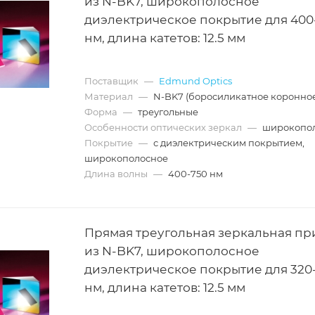
из N-BK7, широкополосное
диэлектрическое покрытие для 400
нм, длина катетов: 12.5 мм
Поставщик
—
Edmund Optics
Материал
—
N-BK7 (боросиликатное коронное
Форма
—
треугольные
Особенности оптических зеркал
—
широкопо
Покрытие
—
с диэлектрическим покрытием,
широкополосное
Длина волны
—
400-750 нм
Прямая треугольная зеркальная пр
из N-BK7, широкополосное
диэлектрическое покрытие для 320
нм, длина катетов: 12.5 мм