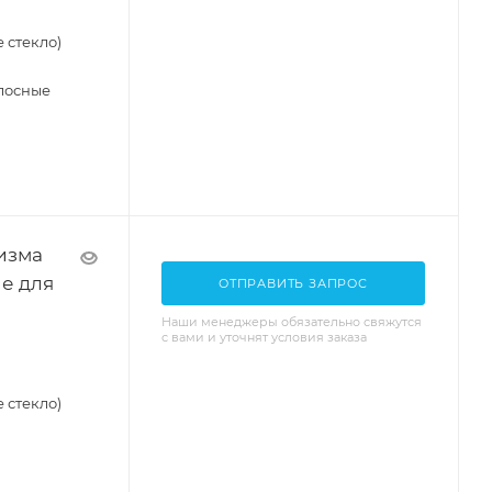
 стекло)
лосные
изма
е для
ОТПРАВИТЬ ЗАПРОС
Наши менеджеры обязательно свяжутся
с вами и уточнят условия заказа
 стекло)