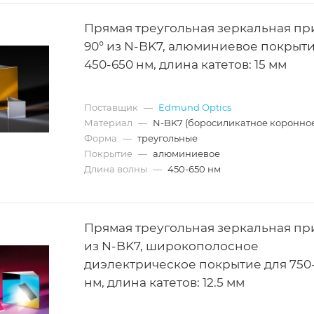
Прямая треугольная зеркальная пр
90° из N-BK7, алюминиевое покрыти
450-650 нм, длина катетов: 15 мм
Поставщик
—
Edmund Optics
Материал
—
N-BK7 (боросиликатное коронное
Форма
—
треугольные
Покрытие
—
алюминиевое
Длина волны
—
450-650 нм
Прямая треугольная зеркальная пр
из N-BK7, широкополосное
диэлектрическое покрытие для 750-
нм, длина катетов: 12.5 мм