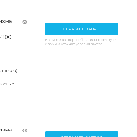
изма
ОТПРАВИТЬ ЗАПРОС
1100
Наши менеджеры обязательно свяжутся
с вами и уточнят условия заказа
 стекло)
лосные
изма