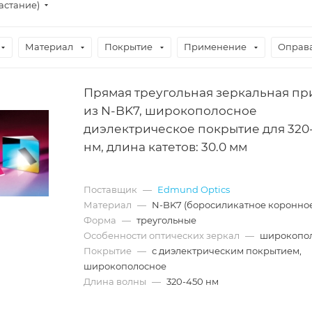
астание)
Материал
Покрытие
Применение
Оправ
Прямая треугольная зеркальная пр
из N-BK7, широкополосное
диэлектрическое покрытие для 320
нм, длина катетов: 30.0 мм
Поставщик
—
Edmund Optics
Материал
—
N-BK7 (боросиликатное коронное
Форма
—
треугольные
Особенности оптических зеркал
—
широкопо
Покрытие
—
с диэлектрическим покрытием,
широкополосное
Длина волны
—
320-450 нм