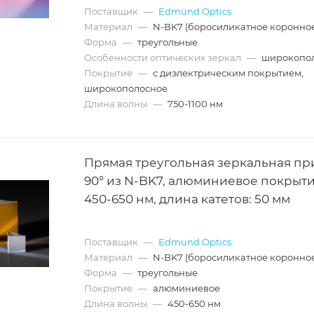
Поставщик
—
Edmund Optics
Материал
—
N-BK7 (боросиликатное коронное
Форма
—
треугольные
Особенности оптических зеркал
—
широкопо
Покрытие
—
с диэлектрическим покрытием,
широкополосное
Длина волны
—
750-1100 нм
Прямая треугольная зеркальная пр
90° из N-BK7, алюминиевое покрыти
450-650 нм, длина катетов: 50 мм
Поставщик
—
Edmund Optics
Материал
—
N-BK7 (боросиликатное коронное
Форма
—
треугольные
Покрытие
—
алюминиевое
Длина волны
—
450-650 нм