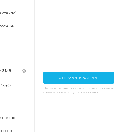
 стекло)
лосные
изма
ОТПРАВИТЬ ЗАПРОС
-750
Наши менеджеры обязательно свяжутся
с вами и уточнят условия заказа
 стекло)
лосные