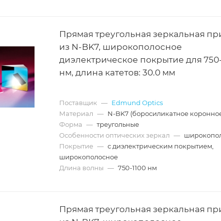
Прямая треугольная зеркальная пр
из N-BK7, широкополосное
диэлектрическое покрытие для 750-
нм, длина катетов: 30.0 мм
Поставщик
—
Edmund Optics
Материал
—
N-BK7 (боросиликатное коронное
Форма
—
треугольные
Особенности оптических зеркал
—
широкопо
Покрытие
—
с диэлектрическим покрытием,
широкополосное
Длина волны
—
750-1100 нм
Прямая треугольная зеркальная пр