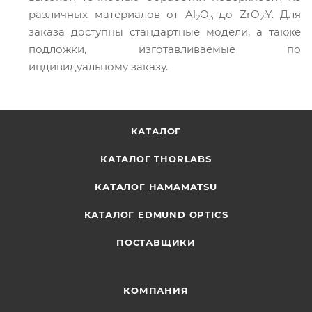
различных материалов от Al
O
до ZrO
:Y. Для
2
3
2
заказа доступны стандартные модели, а также
подложки, изготавливаемые по
индивидуальному заказу.
КАТАЛОГ
КАТАЛОГ THORLABS
КАТАЛОГ HAMAMATSU
КАТАЛОГ EDMUND OPTICS
ПОСТАВЩИКИ
КОМПАНИЯ